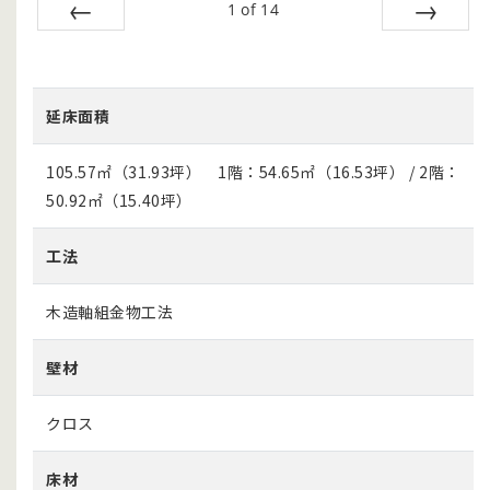
1
of
14
Prev
Next
延床面積
105.57㎡（31.93坪） 1階：54.65㎡（16.53坪） / 2階：
50.92㎡（15.40坪）
工法
木造軸組金物工法
壁材
クロス
床材