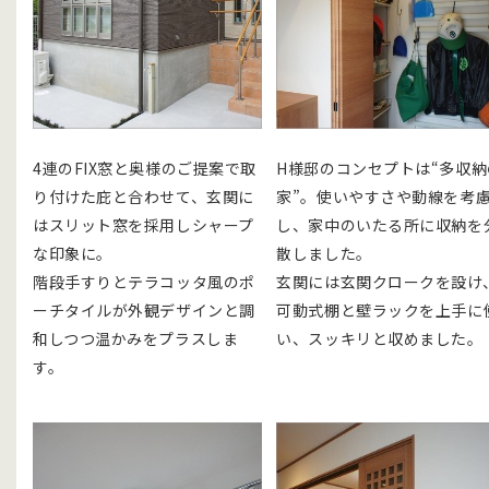
4連のFIX窓と奥様のご提案で取
H様邸のコンセプトは“多収納
り付けた庇と合わせて、玄関に
家”。使いやすさや動線を考
はスリット窓を採用しシャープ
し、家中のいたる所に収納を
な印象に。
散しました。
階段手すりとテラコッタ風のポ
玄関には玄関クロークを設け
ーチタイルが外観デザインと調
可動式棚と壁ラックを上手に
和しつつ温かみをプラスしま
い、スッキリと収めました。
す。