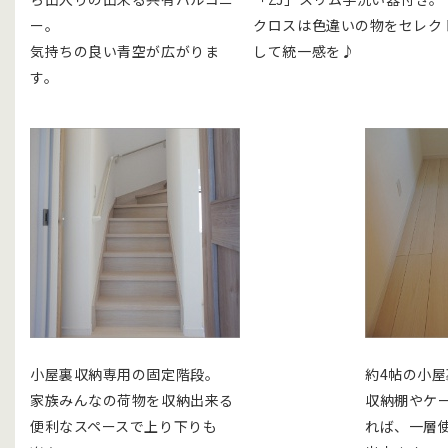
ー。
クロスは色違いの物をセレク
気持ちの良い青空が広がりま
して統一感を♪
す。
小屋裏収納専用の固定階段。
約4帖の小屋裏
家族みんなの荷物を収納出来る
収納棚やケ
便利なスペースで上り下りも
れば、一層