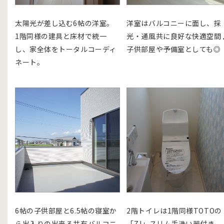
太陽光が差し込む6帖の洋室。
洋室はバルコニーに面し、採
1階同様の建具と床材で統一
光・通風共に良好な快適空間
し、家全体をトータルコーディ
子供部屋や予備室としても◎
ネート。
6帖の子供部屋と6.5帖の寝室か
2階トイレは1階同様TOTOの
ら出入りの出来る共有バルコニ
「ZJ」スリム手洗い器付き。