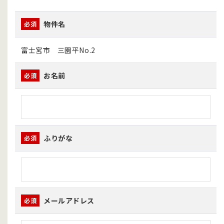
物件名
必須
富士宮市 三園平No.2
お名前
必須
ふりがな
必須
メールアドレス
必須