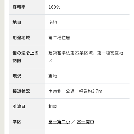
容積率
160％
地目
宅地
用途地域
第二種住居
他の法令上の
建築基準法第22条区域、第一種高度地
制限
区
現況
更地
接道状況
南東側 公道 幅員約3.7m
引渡日
相談
学区
富士第二小
／
富士南中